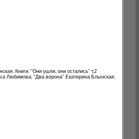
кая. Книги: "Они ушли, они остались" т.2
га Любимова; "Два ворона" Екатерина Блынская.