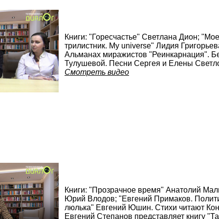
Книги: "Горесчастье" Светлана Дион; "М
трилистник. My universe" Лидия Григорье
Альманах миражистов "Реинкарнация". Б
Тулушевой. Песни Сергея и Елены Светл
Смотреть видео
Книги: "Прозрачное время" Анатолий Мал
Юрий Влодов; "Евгений Примаков. Полити
люлька" Евгений Юшин. Стихи читают Кон
Евгений Степанов представляет книгу "Та