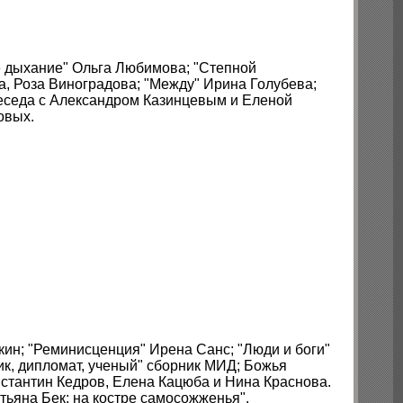
ое дыхание" Ольга Любимова; "Степной
ва, Роза Виноградова; "Между" Ирина Голубева;
еседа с Александром Казинцевым и Еленой
овых.
кин; "Реминисценция" Ирена Санс; "Люди и боги"
к, дипломат, ученый" сборник МИД; Божья
стантин Кедров, Елена Кацюба и Нина Краснова.
тьяна Бек: на костре самосожженья".