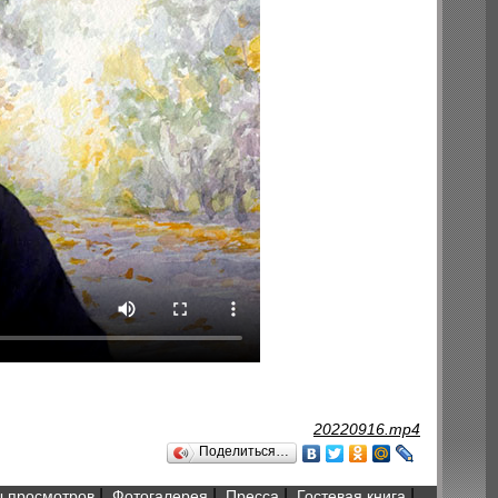
20220916.mp4
Поделиться…
|
|
|
|
 просмотров
Фотогалерея
Пресса
Гостевая книга