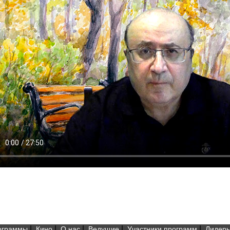
|
|
|
|
|
ограммы
Кино
О нас
Ведущие
Участники программ
Лидеры