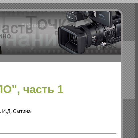
О", часть 1
. И.Д. Сытина