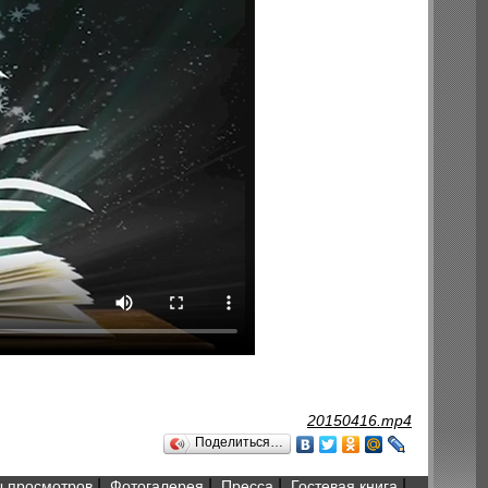
20150416.mp4
Поделиться…
|
|
|
|
 просмотров
Фотогалерея
Пресса
Гостевая книга