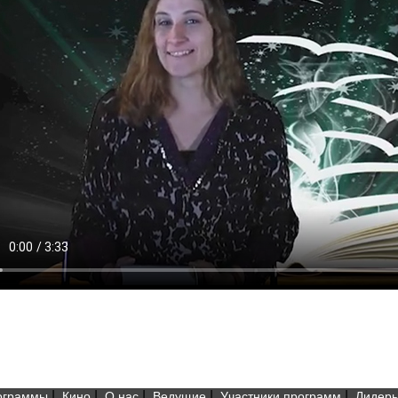
|
|
|
|
|
ограммы
Кино
О нас
Ведущие
Участники программ
Лидеры