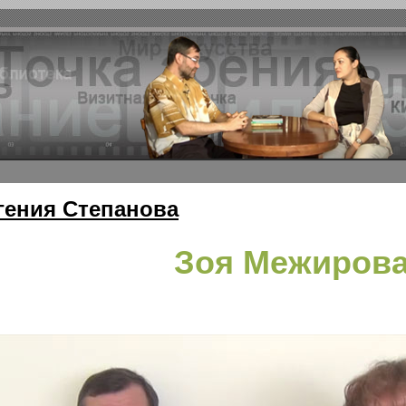
гения Степанова
Зоя Межиров