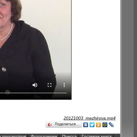
20121003_mezhirova.mp4
Поделиться…
|
|
|
|
 просмотров
Фотогалерея
Пресса
Гостевая книга