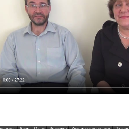
|
|
|
|
|
ограммы
Кино
О нас
Ведущие
Участники программ
Лидеры