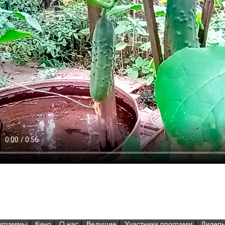
|
|
|
|
|
ограммы
Кино
О нас
Ведущие
Участники программ
Лидеры