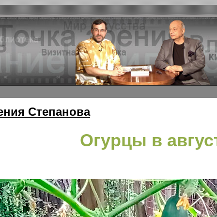
ения Степанова
Огурцы в авгус