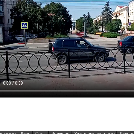
|
|
|
|
|
ограммы
Кино
О нас
Ведущие
Участники программ
Лидеры