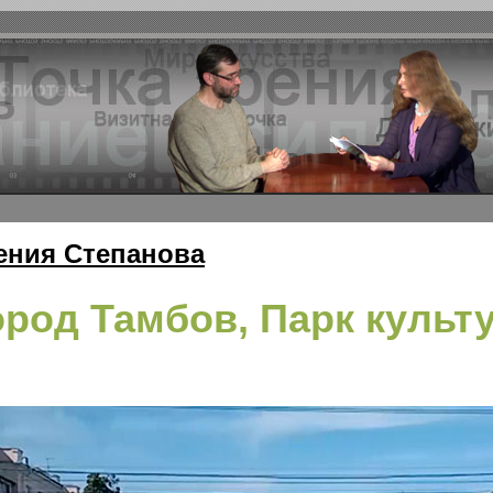
ения Степанова
ород Тамбов, Парк культ