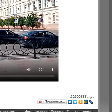
20200838.mp4
Поделиться…
|
|
|
|
 просмотров
Фотогалерея
Пресса
Гостевая книга