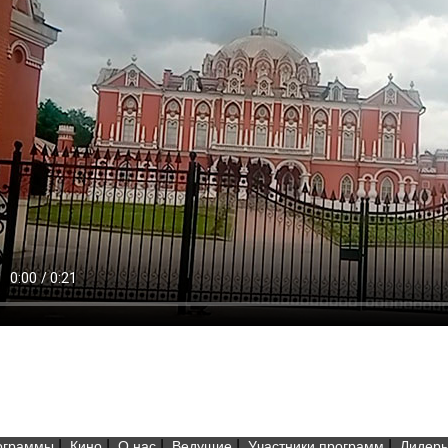
|
|
|
|
|
ограммы
Кино
О нас
Ведущие
Участники программ
Лидеры