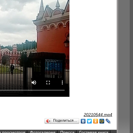
20210544.mp4
Поделиться…
|
|
|
|
 просмотров
Фотогалерея
Пресса
Гостевая книга