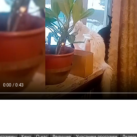
|
|
|
|
|
ограммы
Кино
О нас
Ведущие
Участники программ
Лидеры