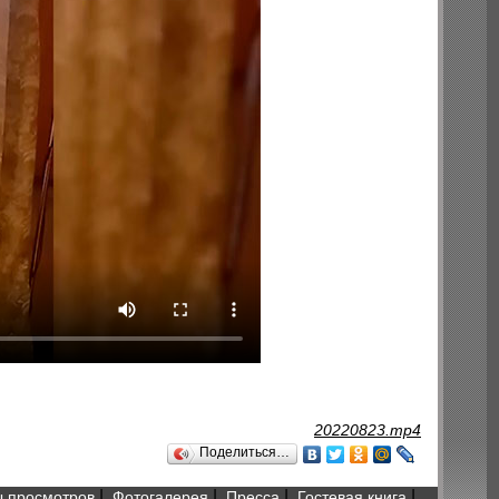
20220823.mp4
Поделиться…
|
|
|
|
 просмотров
Фотогалерея
Пресса
Гостевая книга